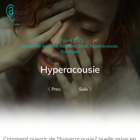
17 avril 2025
appareils auditifs
,
audition
,
bruit
,
hyperacousie
,
Solutions
Hyperacousie
Prec.
Suiv.
Comment guerrir de l’hyperacousie? quelle prise en