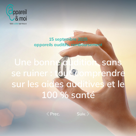
15 septembre 2025
appareils auditifs
,
remboursement
Une bonne audition, sans
se ruiner : tout comprendre
sur les aides auditives et le
100 % santé
Prec.
Suiv.