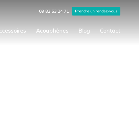
09 82 53 24 71
Prendre un rendez-vous
ccessoires
Acouphènes
Blog
Contact