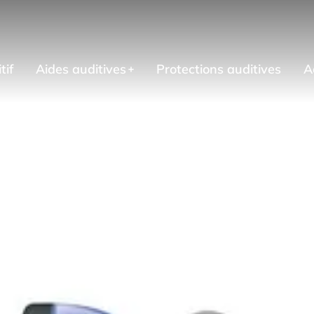
tif
Aides auditives
Protections auditives
A