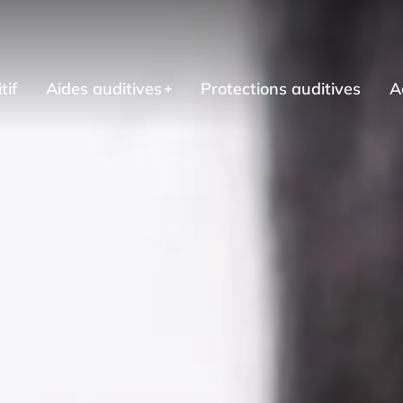
tif
Aides auditives
Protections auditives
A