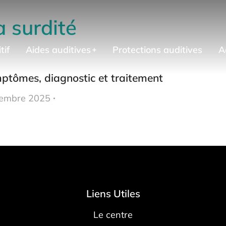
a surdité
tif
Aides auditives
Protections auditives
A
ymptômes, diagnostic et traitement
embre 2025
Liens Utiles
Le centre