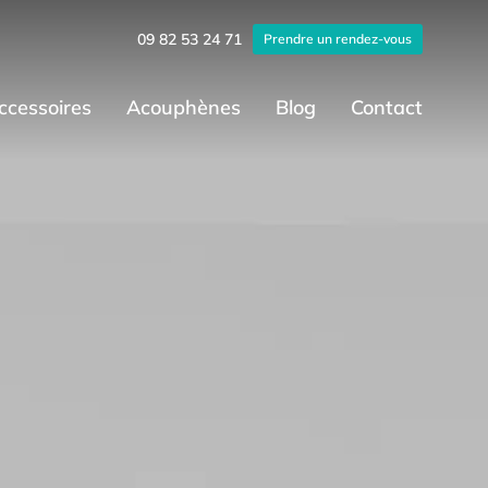
09 82 53 24 71
Prendre un rendez-vous
ccessoires
Acouphènes
Blog
Contact