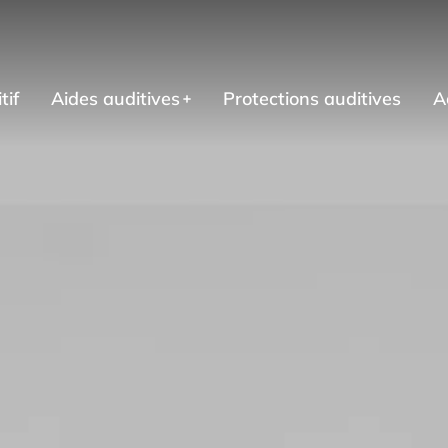
tif
Aides auditives
Protections auditives
A