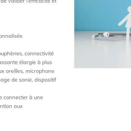
 valider l’efficacité et
onnalisée
ouphènes, connectivité
assante élargie à plus
ux oreilles, microphone
sage de sonie, dispositif
se connecter à une
ention aux