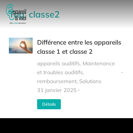
Tag: classe2
Différence entre les appareils
classe 1 et classe 2
appareils auditifs
,
Maintenance
et troubles auditifs
,
remboursement
,
Solutions
31 janvier 2025
Détails