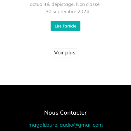
actualité
,
dépistage
,
Non classé
30 septembre 2024
Lire l'article
Voir plus
Nous Contacter
magali.burel.audio@gmail.com