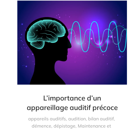
L’importance d’un
appareillage auditif précoce
appareils auditifs
,
audition
,
bilan auditif
,
démence
,
dépistage
,
Maintenance et