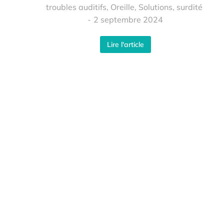
troubles auditifs
,
Oreille
,
Solutions
,
surdité
2 septembre 2024
Lire l'article
Nous Contacter
magali.burel.audio@gmail.com