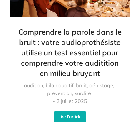
Comprendre la parole dans le
bruit : votre audioprothésiste
utilise un test essentiel pour
comprendre votre auditition
en milieu bruyant
audition
,
bilan auditif
,
bruit
,
dépistage
,
prévention
,
surdité
2 juillet 2025
Lire l'article