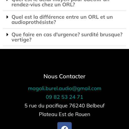
rendez-vius chez un ORL?
Quel est la différence entre un ORL et un
audioprothésiste?
Que faire en cas d'urgence? surdité brusque?
vertige?
Nous Contacter
magali.burel.audio@gmail.com
09 82 53 24 71
5 rue du pacifique 76240 Belbeuf
Plateau Est de Rouen